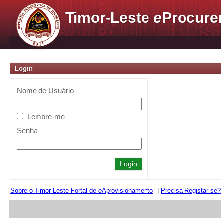
Timor-Leste
e
Procure
Login
Nome de Usuário
Lembre-me
Senha
Sobre o Timor-Leste Portal de
e
Aprovisionamento
|
Precisa Registar-se?