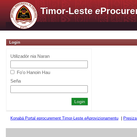
Timor-Leste
e
Procure
Login
Utilizadór nia Naran
Fo'o Hanoin Hau
Seña
Konabá Portal eprocurement Timor-Leste
e
Aprovizionamentu
|
Presiza