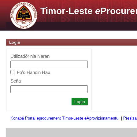
Timor-Leste
e
Procure
Login
Utilizadór nia Naran
Fo'o Hanoin Hau
Seña
Konabá Portal eprocurement Timor-Leste
e
Aprovizionamentu
|
Presiza