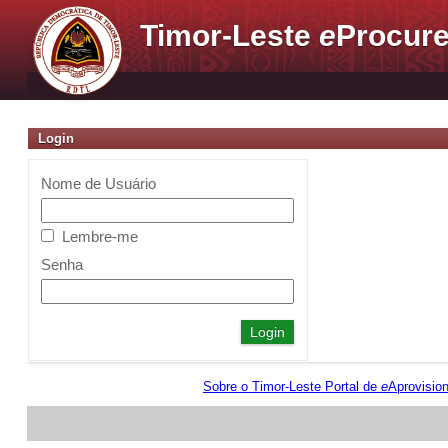
Timor-Leste
e
Procure
Login
Nome de Usuário
Lembre-me
Senha
Sobre o Timor-Leste Portal de
e
Aprovisio