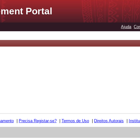
ment Portal
Ajuda
Con
namento
|
Precisa Registar-se?
|
Termos de Uso
|
Direitos Autorais
|
Instit