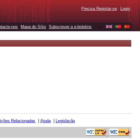
Precisa Registar-se
Login
tacte-nos
Mapa do Sítio
Subscrever a e-boletins
|
uições Relacionadas
|
Ajuda
|
Legislação