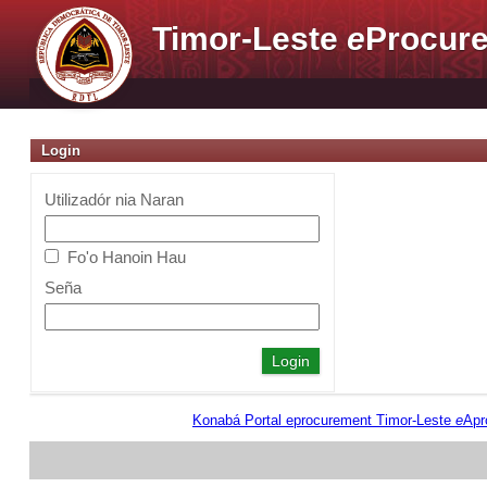
Timor-Leste
e
Procure
Login
Utilizadór nia Naran
Fo'o Hanoin Hau
Seña
Konabá Portal eprocurement Timor-Leste
e
Apr