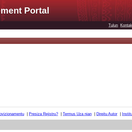
ment Portal
Tulun
Kontak
ovizionamentu
|
Presiza Rejistru?
|
Termus Uza nian
|
Direitu Autor
|
Insti