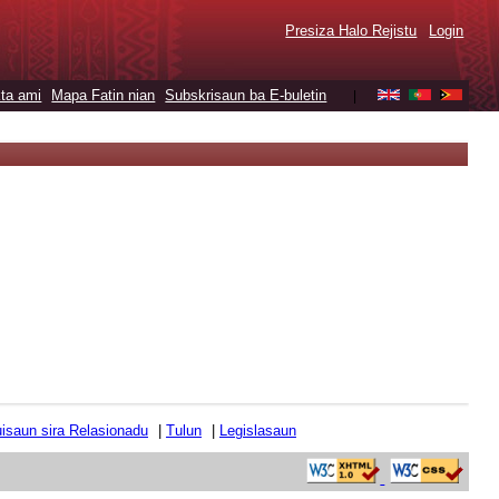
Presiza Halo Rejistu
Login
ta ami
Mapa Fatin nian
Subskrisaun ba E-buletin
|
tuisaun sira Relasionadu
|
Tulun
|
Legislasaun