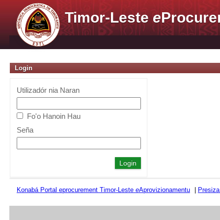
Timor-Leste
e
Procure
Login
Utilizadór nia Naran
Fo'o Hanoin Hau
Seña
Konabá Portal eprocurement Timor-Leste
e
Aprovizionamentu
|
Presiza