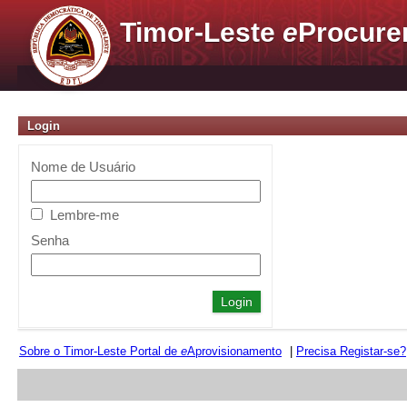
Timor-Leste
e
Procure
Login
Nome de Usuário
Lembre-me
Senha
Sobre o Timor-Leste Portal de
e
Aprovisionamento
|
Precisa Registar-se?