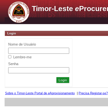
Timor-Leste
e
Procure
Login
Nome de Usuário
Lembre-me
Senha
Sobre o Timor-Leste Portal de
e
Aprovisionamento
|
Precisa Registar-se?