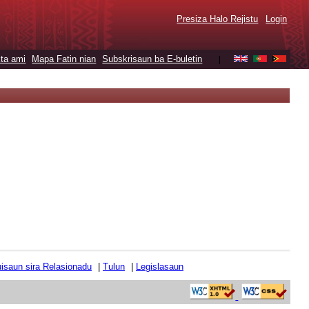
Presiza Halo Rejistu
Login
ta ami
Mapa Fatin nian
Subskrisaun ba E-buletin
|
tuisaun sira Relasionadu
|
Tulun
|
Legislasaun