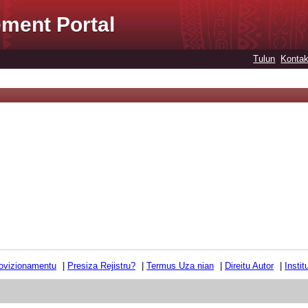
ment Portal
Tulun
Kontak
ovizionamentu
|
Presiza Rejistru?
|
Termus Uza nian
|
Direitu Autor
|
Insti