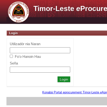
Timor-Leste
e
Procure
Login
Utilizadór nia Naran
Fo'o Hanoin Hau
Seña
Konabá Portal eprocurement Timor-Leste
e
Apr