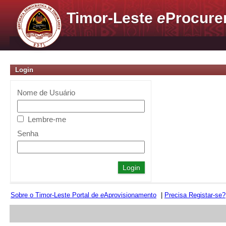
Timor-Leste
e
Procure
Login
Nome de Usuário
Lembre-me
Senha
Sobre o Timor-Leste Portal de
e
Aprovisionamento
|
Precisa Registar-se?