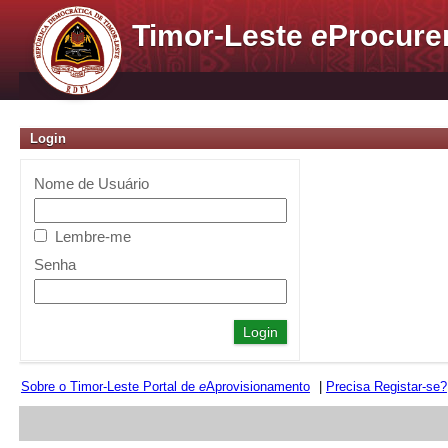
Timor-Leste
e
Procure
Login
Nome de Usuário
Lembre-me
Senha
Sobre o Timor-Leste Portal de
e
Aprovisionamento
|
Precisa Registar-se?