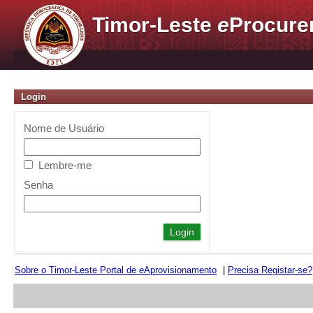
Timor-Leste
e
Procure
Login
Nome de Usuário
Lembre-me
Senha
Sobre o Timor-Leste Portal de
e
Aprovisionamento
|
Precisa Registar-se?