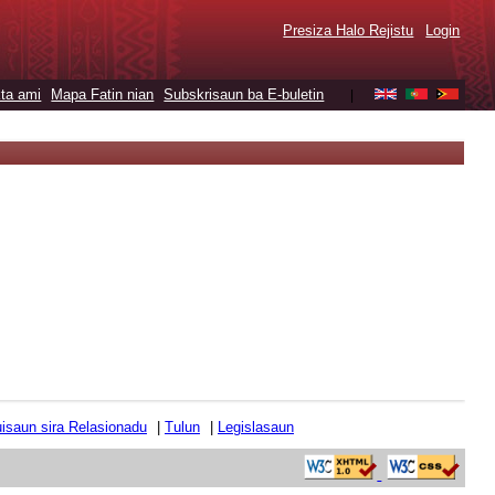
Presiza Halo Rejistu
Login
ta ami
Mapa Fatin nian
Subskrisaun ba E-buletin
|
tuisaun sira Relasionadu
|
Tulun
|
Legislasaun