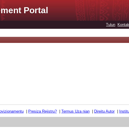
ment Portal
Tulun
Kontak
ovizionamentu
|
Presiza Rejistru?
|
Termus Uza nian
|
Direitu Autor
|
Insti