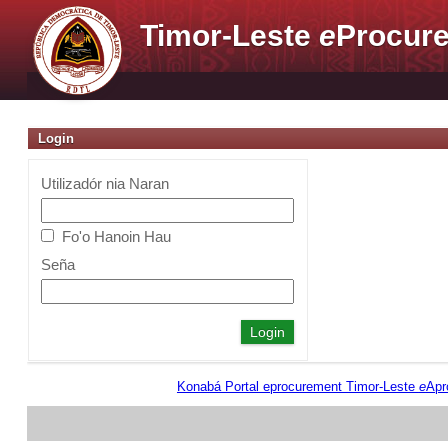
Timor-Leste
e
Procure
Login
Utilizadór nia Naran
Fo'o Hanoin Hau
Seña
Konabá Portal eprocurement Timor-Leste
e
Apr