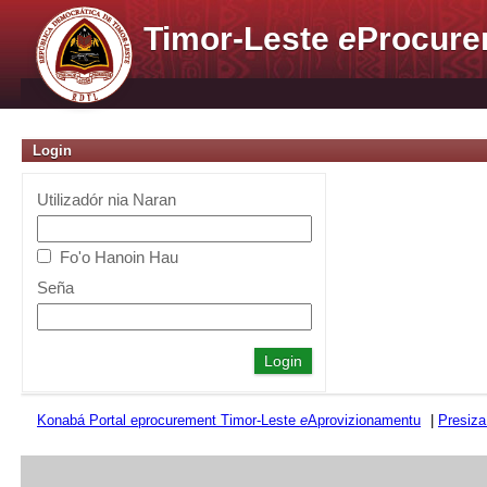
Timor-Leste
e
Procure
Login
Utilizadór nia Naran
Fo'o Hanoin Hau
Seña
Konabá Portal eprocurement Timor-Leste
e
Aprovizionamentu
|
Presiza