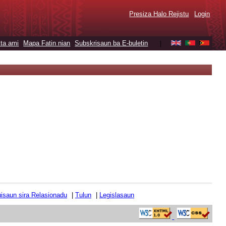
Presiza Halo Rejistu
Login
ta ami
Mapa Fatin nian
Subskrisaun ba E-buletin
|
tuisaun sira Relasionadu
|
Tulun
|
Legislasaun