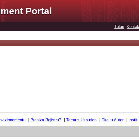
ment Portal
Tulun
Kontak
ovizionamentu
|
Presiza Rejistru?
|
Termus Uza nian
|
Direitu Autor
|
Insti