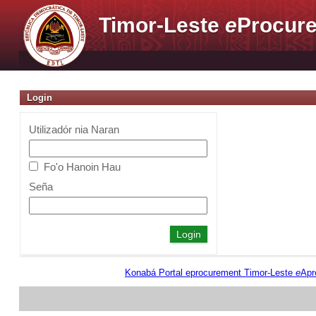
Timor-Leste
e
Procure
Login
Utilizadór nia Naran
Fo'o Hanoin Hau
Seña
Konabá Portal eprocurement Timor-Leste
e
Apr