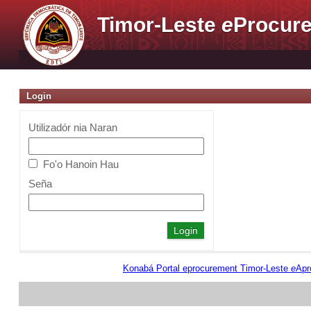
Timor-Leste
e
Procure
Login
Utilizadór nia Naran
Fo'o Hanoin Hau
Seña
Konabá Portal eprocurement Timor-Leste
e
Apr