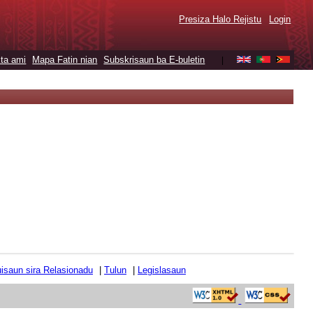
Presiza Halo Rejistu
Login
ta ami
Mapa Fatin nian
Subskrisaun ba E-buletin
|
tuisaun sira Relasionadu
|
Tulun
|
Legislasaun