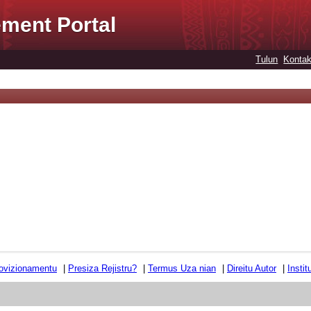
ment Portal
Tulun
Kontak
ovizionamentu
|
Presiza Rejistru?
|
Termus Uza nian
|
Direitu Autor
|
Insti