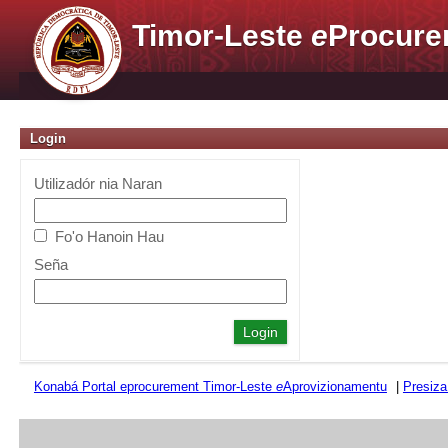
Timor-Leste
e
Procure
Login
Utilizadór nia Naran
Fo'o Hanoin Hau
Seña
Konabá Portal eprocurement Timor-Leste
e
Aprovizionamentu
|
Presiza