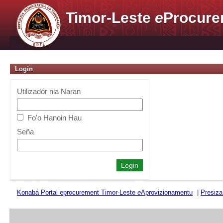
Timor-Leste
e
Procure
Login
Utilizadór nia Naran
Fo'o Hanoin Hau
Seña
Konabá Portal eprocurement Timor-Leste
e
Aprovizionamentu
|
Presiza