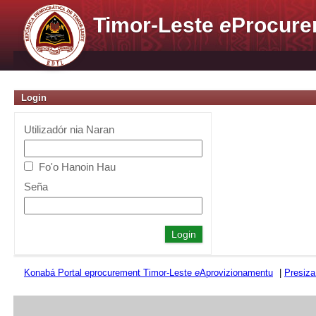
Timor-Leste
e
Procure
Login
Utilizadór nia Naran
Fo'o Hanoin Hau
Seña
Konabá Portal eprocurement Timor-Leste
e
Aprovizionamentu
|
Presiza