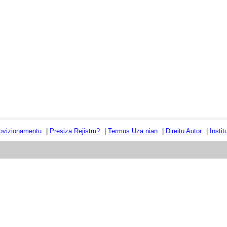
ovizionamentu
|
Presiza Rejistru?
|
Termus Uza nian
|
Direitu Autor
|
Insti