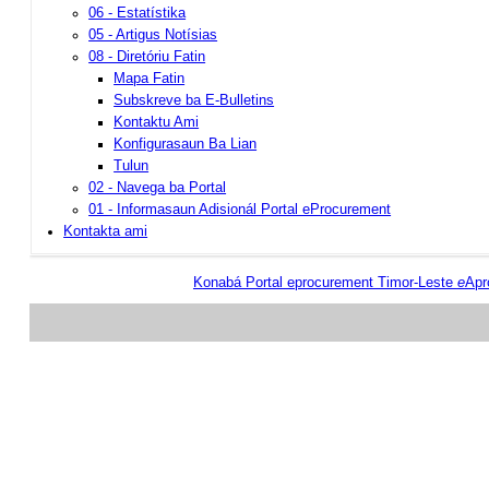
06 - Estatístika
05 - Artigus Notísias
08 - Diretóriu Fatin
Mapa Fatin
Subskreve ba E-Bulletins
Kontaktu Ami
Konfigurasaun Ba Lian
Tulun
02 - Navega ba Portal
01 - Informasaun Adisionál Portal eProcurement
Kontakta ami
Konabá Portal eprocurement Timor-Leste
e
Apr