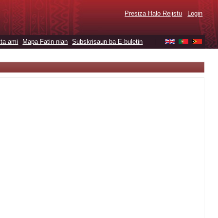
Presiza Halo Rejistu
Login
ta ami
Mapa Fatin nian
Subskrisaun ba E-buletin
|