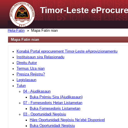
Timor-Leste
e
Procure
Hela-Fatin
Mapa Fatin nian
Mapa Fatin nian
Konabá Portal eprocurement Timor-Leste
e
Aprovizionamentu
Instituisaun sira Relasionadu
Direitu Autor
Termus Uza nian
Presiza Rejistru?
Legislasaun
Tulun
04 - Ajudikasaun
Buka Prémiu Sira (Ajudikasaun)
07 - Fornesedoris Hetan Listametan
Buka Fornesedoris Listametan
03 - Oportunidadi Negósiu
Háre Oportunidadi Negósiu Ne’ebé Disponivel
Buka Oportunidadi Negósiu