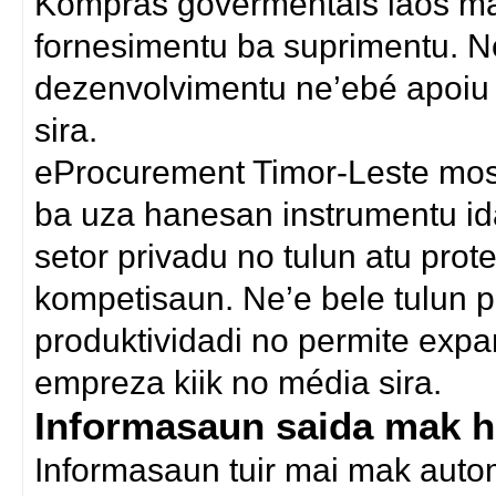
Kompras govermentais laos mak 
fornesimentu ba suprimentu. Ne
dezenvolvimentu ne’ebé apoiu 
sira.
eProcurement Timor-Leste mos
ba uza hanesan instrumentu i
setor privadu no tulun atu pro
kompetisaun. Ne’e bele tulun 
produktividadi no permite exp
empreza kiik no média sira.
Informasaun saida mak ha
Informasaun tuir mai mak autom