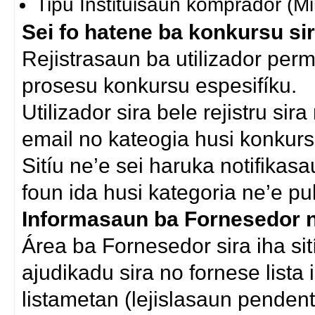
Tipu Instituisaun komprador (Min
Sei fo hatene ba konkursu si
Rejistrasaun ba utilizador permi
prosesu konkursu espesifíku.
Utilizador sira bele rejistru sir
email no kateogia husi konkursu
Sitíu ne’e sei haruka notifikas
foun ida husi kategoria ne’e pub
Informasaun ba Fornesedor no
Área ba Fornesedor sira iha sit
ajudikadu sira no fornese lista
listametan (lejislasaun pendenti