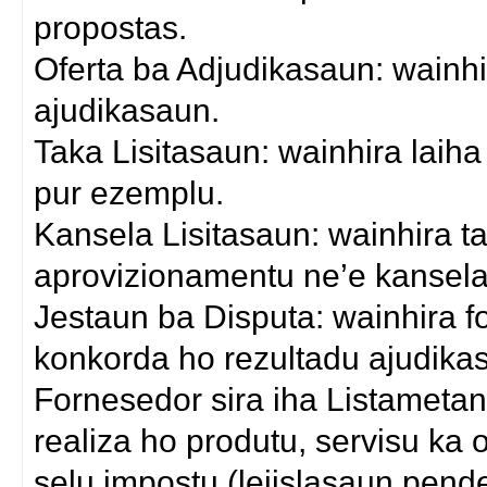
propostas.
Oferta ba Adjudikasaun: wainhi
ajudikasaun.
Taka Lisitasaun: wainhira laiha
pur ezemplu.
Kansela Lisitasaun: wainhira 
aprovizionamentu ne’e kansela
Jestaun ba Disputa: wainhira 
konkorda ho rezultadu ajudika
Fornesedor sira iha Listametan
realiza ho produtu, servisu ka 
selu impostu (lejislasaun pend