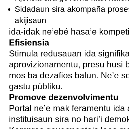
Sidadaun sira akompaña proses
akijisaun
ida-idak ne’ebé hasa’e kompeti
Efisiensia
Stimula redusauan ida signifika
aprovizionamentu, presu husi b
mos ba dezafios balun. Ne’e sei
gastu públiku.
Promove dezenvolvimentu
Portal ne’e mak feramentu ida
instituisaun sira no hari’i demo