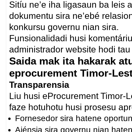
Sitíu ne’e iha ligasaun ba lei
dokumentu sira ne’ebé relasion
konkursu governu nian sira.
Funsionalidadi husi komentáriu 
administrador website hodi tau 
Saida mak ita hakarak atu 
eprocurement Timor-Les
Transparensia
Liu husi eProcurement Timor-L
faze hotuhotu husi prosesu ap
Fornesedor sira hatene oportun
Ajénsia sira governu nian haten