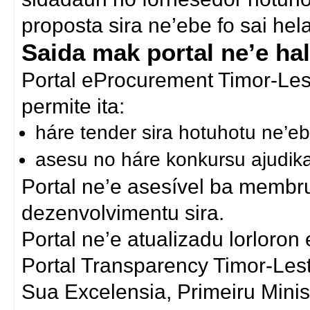
proposta sira ne’ebe fo sai he
Saida mak portal ne’e ha
Portal eProcurement Timor-Lest
permite ita:
háre tender sira hotuhotu ne’eb
asesu no háre konkursu ajudik
Portal ne’e asesível ba membru
dezenvolvimentu sira.
Portal ne’e atualizadu lorloron
Portal Transparency Timor-Les
Sua Excelensia, Primeiru Min