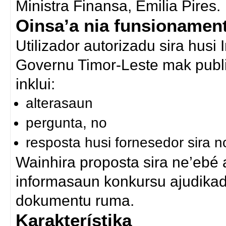
Ministra Finansa, Emilia Pires.
Oinsa’a nia funsionamen
Utilizador autorizadu sira husi
Governu Timor-Leste mak publi
inklui:
alterasaun
pergunta, no
resposta husi fornesedor sira n
Wainhira proposta sira ne’ebé 
informasaun konkursu ajudikadu
dokumentu ruma.
Karakterístika