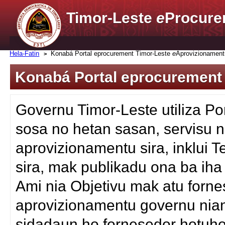
Timor-Leste
e
Procure
Hela-Fatin
Konabá Portal eprocurement Timor-Leste
e
Aprovizionament
Konabá Portal eprocurement
Governu Timor-Leste utiliza Po
sosa no hetan sasan, servisu n
aprovizionamentu sira, inklui
sira, mak publikadu ona ba iha
Ami nia Objetivu mak atu fornes
aprovizionamentu governu nian
sidadaun ho fornesedor hotuho