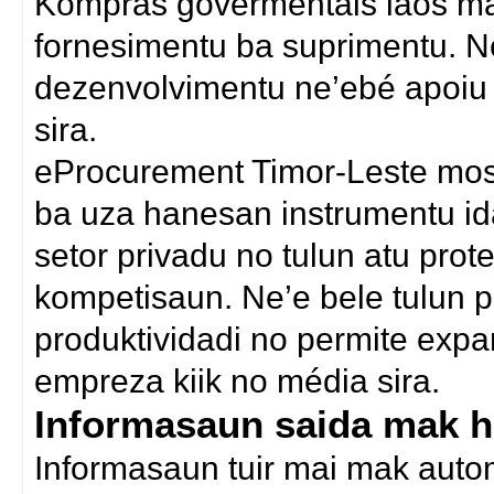
Kompras govermentais laos mak 
fornesimentu ba suprimentu. Ne
dezenvolvimentu ne’ebé apoiu 
sira.
eProcurement Timor-Leste mos
ba uza hanesan instrumentu i
setor privadu no tulun atu pro
kompetisaun. Ne’e bele tulun 
produktividadi no permite exp
empreza kiik no média sira.
Informasaun saida mak ha
Informasaun tuir mai mak autom