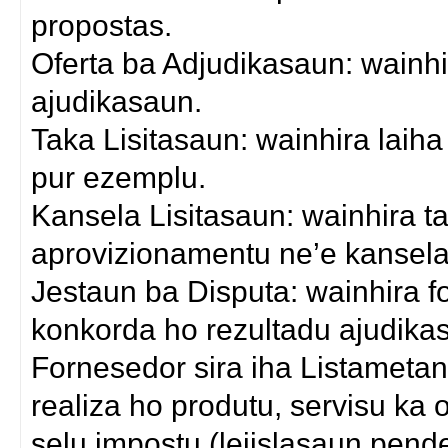
propostas.
Oferta ba Adjudikasaun: wainhi
ajudikasaun.
Taka Lisitasaun: wainhira laiha
pur ezemplu.
Kansela Lisitasaun: wainhira 
aprovizionamentu ne’e kansela
Jestaun ba Disputa: wainhira 
konkorda ho rezultadu ajudika
Fornesedor sira iha Listametan
realiza ho produtu, servisu ka 
selu impostu (lejislasaun pend