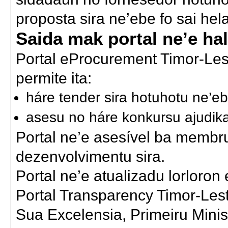
proposta sira ne’ebe fo sai he
Saida mak portal ne’e ha
Portal eProcurement Timor-Lest
permite ita:
háre tender sira hotuhotu ne’eb
asesu no háre konkursu ajudik
Portal ne’e asesível ba membru
dezenvolvimentu sira.
Portal ne’e atualizadu lorloron
Portal Transparency Timor-Les
Sua Excelensia, Primeiru Min