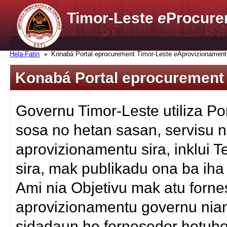
Timor-Leste
e
Procure
Hela-Fatin
Konabá Portal eprocurement Timor-Leste
e
Aprovizionament
Konabá Portal eprocurement
Governu Timor-Leste utiliza Po
sosa no hetan sasan, servisu n
aprovizionamentu sira, inklui
sira, mak publikadu ona ba iha
Ami nia Objetivu mak atu fornes
aprovizionamentu governu nian
sidadaun ho fornesedor hotuho