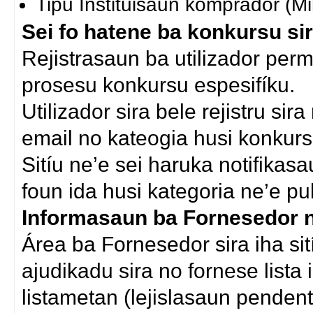
Tipu Instituisaun komprador (Min
Sei fo hatene ba konkursu si
Rejistrasaun ba utilizador permi
prosesu konkursu espesifíku.
Utilizador sira bele rejistru sir
email no kateogia husi konkursu
Sitíu ne’e sei haruka notifikas
foun ida husi kategoria ne’e pub
Informasaun ba Fornesedor no
Área ba Fornesedor sira iha sit
ajudikadu sira no fornese lista
listametan (lejislasaun pendenti