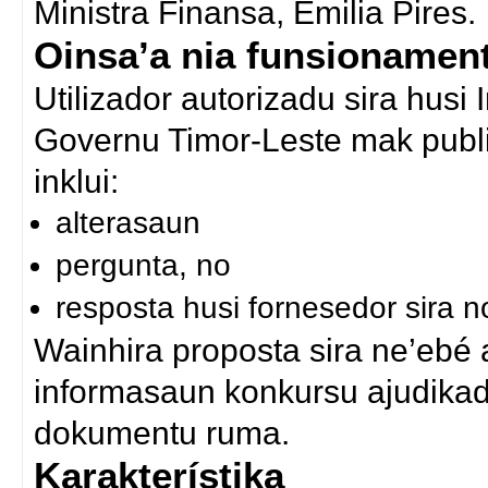
Ministra Finansa, Emilia Pires.
Oinsa’a nia funsionamen
Utilizador autorizadu sira husi
Governu Timor-Leste mak publi
inklui:
alterasaun
pergunta, no
resposta husi fornesedor sira n
Wainhira proposta sira ne’ebé 
informasaun konkursu ajudikadu
dokumentu ruma.
Karakterístika