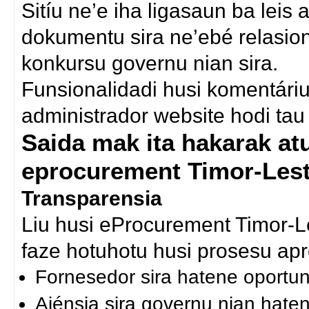
Sitíu ne’e iha ligasaun ba lei
dokumentu sira ne’ebé relasion
konkursu governu nian sira.
Funsionalidadi husi komentáriu 
administrador website hodi tau 
Saida mak ita hakarak atu 
eprocurement Timor-Les
Transparensia
Liu husi eProcurement Timor-L
faze hotuhotu husi prosesu ap
Fornesedor sira hatene oportun
Ajénsia sira governu nian haten