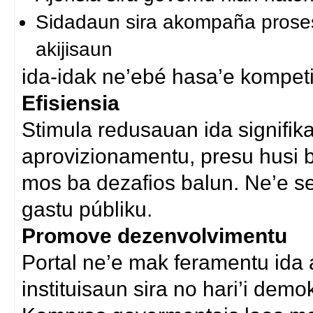
Sidadaun sira akompaña proses
akijisaun
ida-idak ne’ebé hasa’e kompeti
Efisiensia
Stimula redusauan ida signifika
aprovizionamentu, presu husi b
mos ba dezafios balun. Ne’e sei
gastu públiku.
Promove dezenvolvimentu
Portal ne’e mak feramentu ida
instituisaun sira no hari’i demo