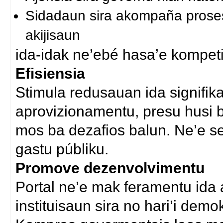
Sidadaun sira akompaña proses
akijisaun
ida-idak ne’ebé hasa’e kompeti
Efisiensia
Stimula redusauan ida signifika
aprovizionamentu, presu husi b
mos ba dezafios balun. Ne’e sei
gastu públiku.
Promove dezenvolvimentu
Portal ne’e mak feramentu ida
instituisaun sira no hari’i demo