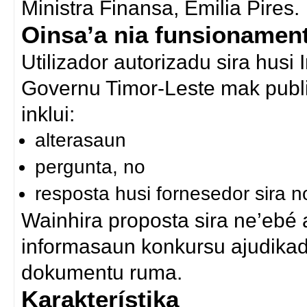
Ministra Finansa, Emilia Pires.
Oinsa’a nia funsionamen
Utilizador autorizadu sira husi
Governu Timor-Leste mak publi
inklui:
alterasaun
pergunta, no
resposta husi fornesedor sira n
Wainhira proposta sira ne’ebé 
informasaun konkursu ajudikadu
dokumentu ruma.
Karakterístika