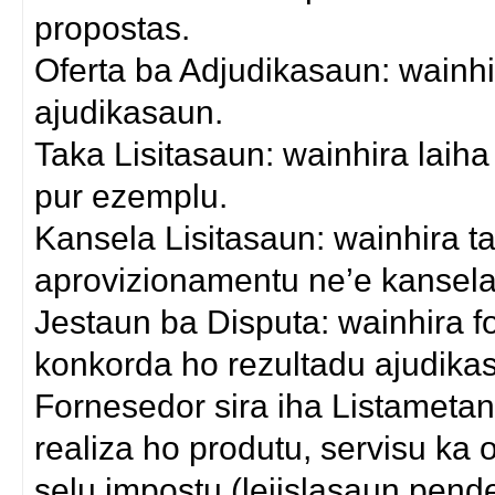
propostas.
Oferta ba Adjudikasaun: wainhi
ajudikasaun.
Taka Lisitasaun: wainhira laiha
pur ezemplu.
Kansela Lisitasaun: wainhira 
aprovizionamentu ne’e kansela
Jestaun ba Disputa: wainhira 
konkorda ho rezultadu ajudika
Fornesedor sira iha Listametan
realiza ho produtu, servisu ka 
selu impostu (lejislasaun pend