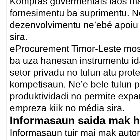
Kompras govermentais laos mak 
fornesimentu ba suprimentu. Ne
dezenvolvimentu ne’ebé apoiu 
sira.
eProcurement Timor-Leste mos
ba uza hanesan instrumentu i
setor privadu no tulun atu pro
kompetisaun. Ne’e bele tulun 
produktividadi no permite exp
empreza kiik no média sira.
Informasaun saida mak ha
Informasaun tuir mai mak autom