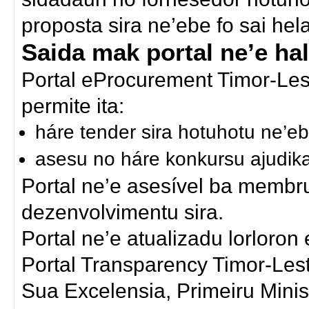
proposta sira ne’ebe fo sai he
Saida mak portal ne’e ha
Portal eProcurement Timor-Lest
permite ita:
háre tender sira hotuhotu ne’eb
asesu no háre konkursu ajudik
Portal ne’e asesível ba membru
dezenvolvimentu sira.
Portal ne’e atualizadu lorloron
Portal Transparency Timor-Les
Sua Excelensia, Primeiru Min