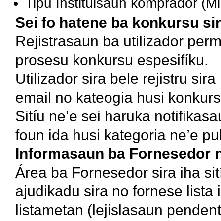
Tipu Instituisaun komprador (Min
Sei fo hatene ba konkursu si
Rejistrasaun ba utilizador permi
prosesu konkursu espesifíku.
Utilizador sira bele rejistru sir
email no kateogia husi konkursu
Sitíu ne’e sei haruka notifikas
foun ida husi kategoria ne’e pub
Informasaun ba Fornesedor no
Área ba Fornesedor sira iha sit
ajudikadu sira no fornese lista
listametan (lejislasaun pendenti