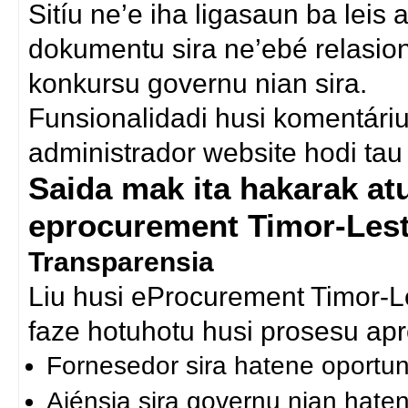
Sitíu ne’e iha ligasaun ba lei
dokumentu sira ne’ebé relasion
konkursu governu nian sira.
Funsionalidadi husi komentáriu 
administrador website hodi tau 
Saida mak ita hakarak atu 
eprocurement Timor-Les
Transparensia
Liu husi eProcurement Timor-L
faze hotuhotu husi prosesu ap
Fornesedor sira hatene oportun
Ajénsia sira governu nian haten