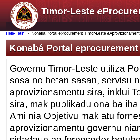
Timor-Leste
e
Procure
Hela-Fatin
Konabá Portal eprocurement Timor-Leste
e
Aprovizionament
Konabá Portal eprocurement
Governu Timor-Leste utiliza Po
sosa no hetan sasan, servisu n
aprovizionamentu sira, inklui
sira, mak publikadu ona ba iha
Ami nia Objetivu mak atu fornes
aprovizionamentu governu nian
sidadaun ho fornesedor hotuho