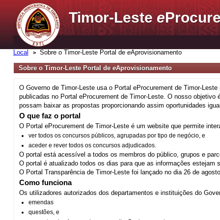
Timor-Leste
e
Procure
Local
Sobre o Timor-Leste Portal de
e
Aprovisionamento
Sobre o Timor-Leste Portal de
e
Aprovisionamento
O Governo de Timor-Leste usa o Portal eProcurement de Timor-Leste p
publicadas no Portal eProcurement de Timor-Leste. O nosso objetivo 
possam baixar as propostas proporcionando assim oportunidades igua
O que faz o portal
O Portal eProcurement de Timor-Leste é um website que permite inter
ver todos os concursos públicos, agrupadas por tipo de negócio, e
aceder e rever todos os concursos adjudicados.
O portal está acessível a todos os membros do público, grupos e par
O portal é atualizado todos os dias para que as informações estejam 
O Portal Transparência de Timor-Leste foi lançado no dia 26 de agos
Como funciona
Os utilizadores autorizados dos departamentos e instituições do Gov
emendas
questões, e