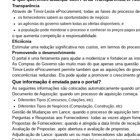
Transparência
Através de Timor-Leste eProcurement, todas as fases do processo de 
os fornecedores sabem as oportunidades de negócio
as agêcnias do governo sabem todas as ofertas disponíveis, e
a população pode monitorar o processo e conhecer os preços pagos po
o que aumenta competição e responsabilidade.
Eficiêcnia
Estimular uma redução significativa nos custos, em termos do process
Promovendo o desenvolvimento
O portal é uma ferramenta para ajudar a modernizar e fortalecer as ins
As Compras do Governo são muito mais do que apenas uma questão de 
Timor-Leste eProcurement permite também que as aquisições do gove
concorrêcnias reduzidas. Ela pode ajudar a promover o crescimento g
Que informação é enviada para o portal?
As seguintes informações são colocadas automaticamente quando uma
Documento de Aquisição: quando um processo de aquisição começa:
Diferentes Tipos (Concursos, Cotações, etc)
Diferentes Tipos de Negócios (Computação, Construção, etc)
Gestão de Mudanças em Lance: quando o processo de aquisição tem
Perguntas e Respostas aos Fornecedores: todas as vezes algum forn
Propostas de Fornecedores: quando é atingida a data limite de receçã
Avaliação de Propostas: após abertura e avaliação de propostas.
Adjudicação de Lance: quando um ou mais fornecedores são adjudica