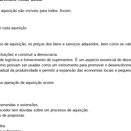
aquisição são visíveis para todos. Assim,
r cada aquisição
o de aquisição, os preços dos bens e serviços adquiridos, bem como os vário
tituições e construir a democracia.
logística e fornecimento de suprimentos. É um aspecto essencial do desenv
rno possam ser usadas como um instrumento para promover o desenvolvimento
radual da produtividade e permitir a expansão das economias locais e pequ
 operação de aquisição ocorre:
 emendas e extensões.
ecedor tem dúvidas sobre um processo de aquisção.
o de propostas.
dos.