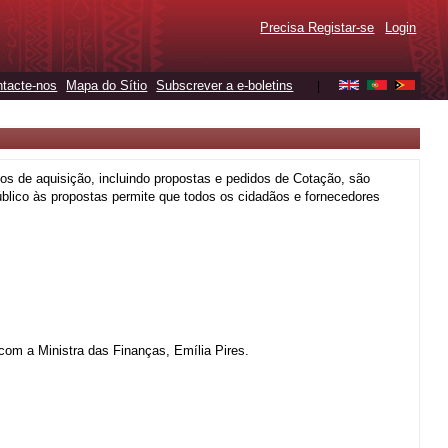
Precisa Registar-se
Login
tacte-nos
Mapa do Sítio
Subscrever a e-boletins
|
os de aquisição, incluindo propostas e pedidos de Cotação, são
blico às propostas permite que todos os cidadãos e fornecedores
com a Ministra das Finanças, Emília Pires.