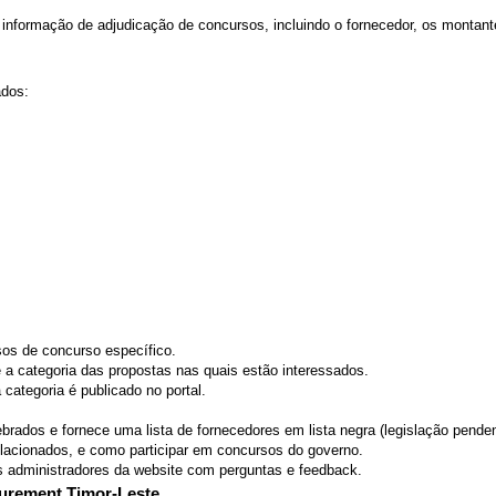
informação de adjudicação de concursos, incluindo o fornecedor, os montan
ados:
ssos de concurso específico.
 a categoria das propostas nas quais estão interessados.
categoria é publicado no portal.
brados e fornece uma lista de fornecedores em lista negra (legislação penden
elacionados, e como participar em concursos do governo.
s administradores da website com perguntas e feedback.
urement Timor-Leste