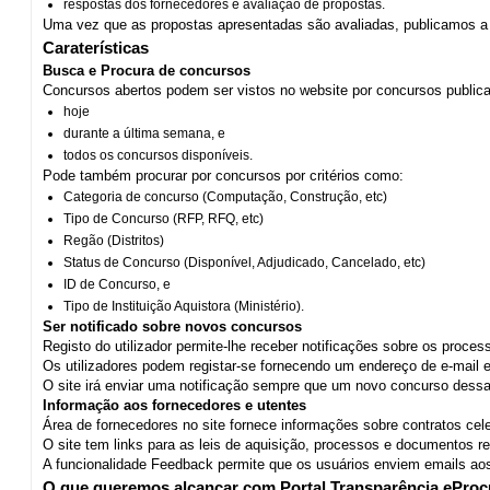
respostas dos fornecedores e avaliação de propostas.
Uma vez que as propostas apresentadas são avaliadas, publicamos a 
Caraterísticas
Busca e Procura de concursos
Concursos abertos podem ser vistos no website por concursos public
hoje
durante a última semana, e
todos os concursos disponíveis.
Pode também procurar por concursos por critérios como:
Categoria de concurso (Computação, Construção, etc)
Tipo de Concurso (RFP, RFQ, etc)
Regão (Distritos)
Status de Concurso (Disponível, Adjudicado, Cancelado, etc)
ID de Concurso, e
Tipo de Instituição Aquistora (Ministério).
Ser notificado sobre novos concursos
Registo do utilizador permite-lhe receber notificações sobre os proce
Os utilizadores podem registar-se fornecendo um endereço de e-mail e
O site irá enviar uma notificação sempre que um novo concurso dessa 
Informação aos fornecedores e utentes
Área de fornecedores no site fornece informações sobre contratos cele
O site tem links para as leis de aquisição, processos e documentos r
A funcionalidade Feedback permite que os usuários enviem emails ao
O que queremos alcançar com Portal Transparência eProc