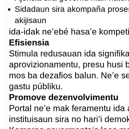
Sidadaun sira akompaña proses
akijisaun
ida-idak ne’ebé hasa’e kompeti
Efisiensia
Stimula redusauan ida signifika
aprovizionamentu, presu husi b
mos ba dezafios balun. Ne’e sei
gastu públiku.
Promove dezenvolvimentu
Portal ne’e mak feramentu ida
instituisaun sira no hari’i demo