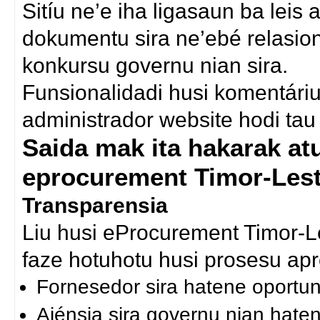
Sitíu ne’e iha ligasaun ba lei
dokumentu sira ne’ebé relasion
konkursu governu nian sira.
Funsionalidadi husi komentáriu 
administrador website hodi tau 
Saida mak ita hakarak atu 
eprocurement Timor-Les
Transparensia
Liu husi eProcurement Timor-L
faze hotuhotu husi prosesu ap
Fornesedor sira hatene oportun
Ajénsia sira governu nian haten