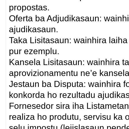
propostas.
Oferta ba Adjudikasaun: wainhi
ajudikasaun.
Taka Lisitasaun: wainhira laiha
pur ezemplu.
Kansela Lisitasaun: wainhira 
aprovizionamentu ne’e kansela
Jestaun ba Disputa: wainhira 
konkorda ho rezultadu ajudika
Fornesedor sira iha Listametan
realiza ho produtu, servisu ka 
selu impostu (lejislasaun pend