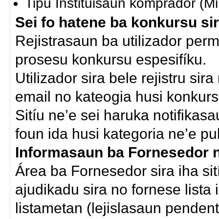
Tipu Instituisaun komprador (Min
Sei fo hatene ba konkursu si
Rejistrasaun ba utilizador permi
prosesu konkursu espesifíku.
Utilizador sira bele rejistru sir
email no kateogia husi konkursu
Sitíu ne’e sei haruka notifikas
foun ida husi kategoria ne’e pub
Informasaun ba Fornesedor no
Área ba Fornesedor sira iha sit
ajudikadu sira no fornese lista
listametan (lejislasaun pendenti