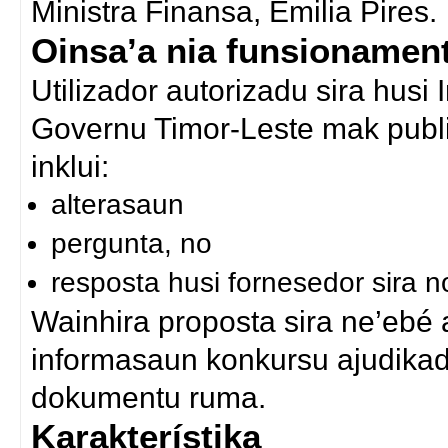
Ministra Finansa, Emilia Pires.
Oinsa’a nia funsionamen
Utilizador autorizadu sira husi
Governu Timor-Leste mak publi
inklui:
alterasaun
pergunta, no
resposta husi fornesedor sira n
Wainhira proposta sira ne’ebé 
informasaun konkursu ajudikadu
dokumentu ruma.
Karakterístika