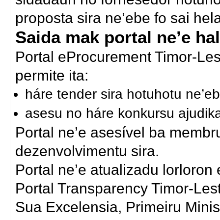
proposta sira ne’ebe fo sai he
Saida mak portal ne’e ha
Portal eProcurement Timor-Lest
permite ita:
háre tender sira hotuhotu ne’eb
asesu no háre konkursu ajudik
Portal ne’e asesível ba membru
dezenvolvimentu sira.
Portal ne’e atualizadu lorloron
Portal Transparency Timor-Les
Sua Excelensia, Primeiru Min