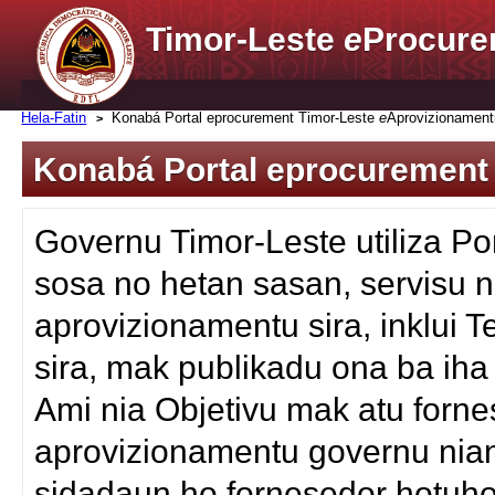
Timor-Leste
e
Procure
Hela-Fatin
Konabá Portal eprocurement Timor-Leste
e
Aprovizionament
Konabá Portal eprocurement
Governu Timor-Leste utiliza Po
sosa no hetan sasan, servisu n
aprovizionamentu sira, inklui
sira, mak publikadu ona ba iha
Ami nia Objetivu mak atu fornes
aprovizionamentu governu nian
sidadaun ho fornesedor hotuho