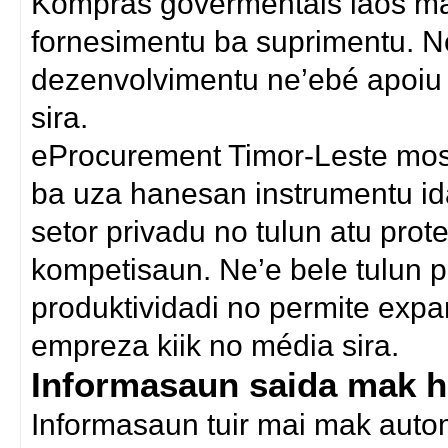
Kompras govermentais laos mak 
fornesimentu ba suprimentu. Ne
dezenvolvimentu ne’ebé apoiu 
sira.
eProcurement Timor-Leste mos
ba uza hanesan instrumentu i
setor privadu no tulun atu pro
kompetisaun. Ne’e bele tulun 
produktividadi no permite exp
empreza kiik no média sira.
Informasaun saida mak ha
Informasaun tuir mai mak autom