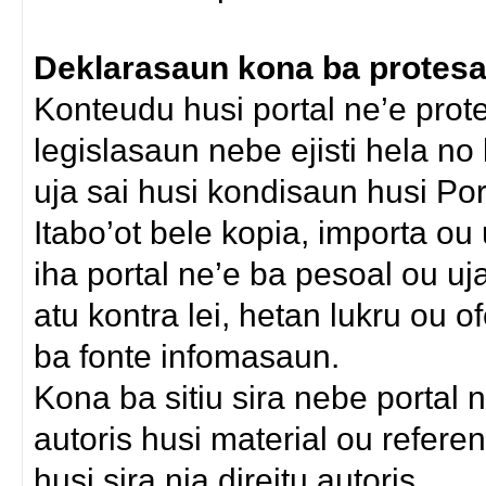
Deklarasaun kona ba protesau
Konteudu husi portal ne’e protej
legislasaun nebe ejisti hela n
uja sai husi kondisaun husi Por
Itabo’ot bele kopia, importa o
iha portal ne’e ba pesoal ou uja
atu kontra lei, hetan lukru ou o
ba fonte infomasaun.
Kona ba sitiu sira nebe portal 
autoris husi material ou refere
husi sira nia direitu autoris.