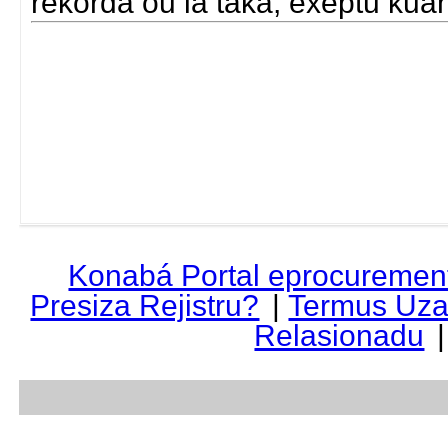
rekorda ou la taka, exeptu kua
Konabá Portal eprocuremen
Presiza Rejistru?
|
Termus Uza
Relasionadu