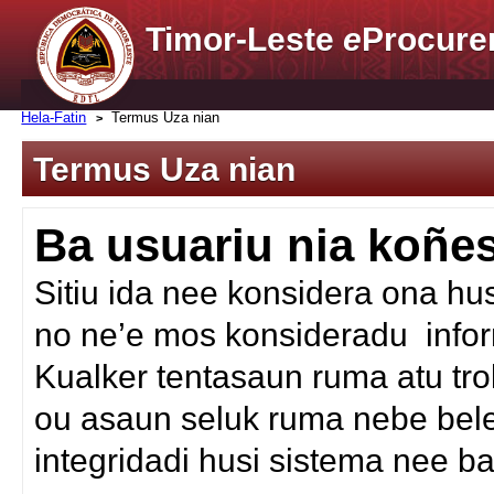
Timor-Leste
e
Procure
Hela-Fatin
Termus Uza nian
Termus Uza nian
Ba usuariu nia koñ
Sitiu ida nee konsidera ona hu
no ne’e mos konsideradu infor
Kualker tentasaun ruma atu tr
ou asaun seluk ruma nebe bele 
integridadi husi sistema nee 