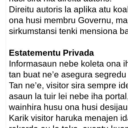
Direitu autoris la aplika atu k
ona husi membru Governu, mask
sirkumstansi tenki mensiona b
Estatementu Privada
Informasaun nebe koleta ona iha
tan buat ne’e asegura segredu h
Tan ne’e, visitor sira sempre i
asaun la tuir lei nebe iha porta
wainhira husu ona husi desijaun
Karik visitor haruka menajen ida