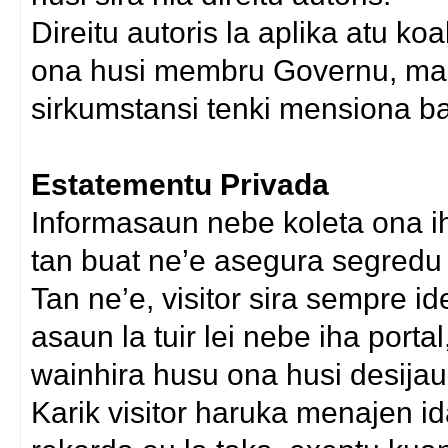
Direitu autoris la aplika atu k
ona husi membru Governu, mask
sirkumstansi tenki mensiona b
Estatementu Privada
Informasaun nebe koleta ona iha
tan buat ne’e asegura segredu h
Tan ne’e, visitor sira sempre i
asaun la tuir lei nebe iha porta
wainhira husu ona husi desijaun
Karik visitor haruka menajen ida