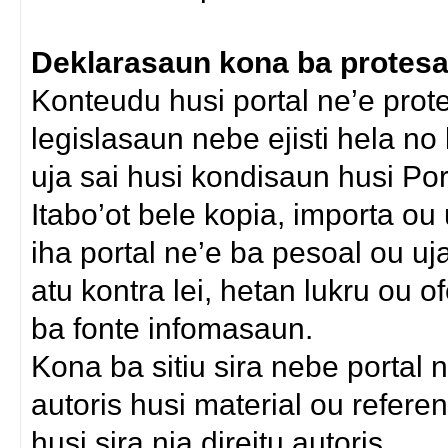
Deklarasaun kona ba protesau
Konteudu husi portal ne’e protej
legislasaun nebe ejisti hela n
uja sai husi kondisaun husi Por
Itabo’ot bele kopia, importa o
iha portal ne’e ba pesoal ou uja
atu kontra lei, hetan lukru ou o
ba fonte infomasaun.
Kona ba sitiu sira nebe portal 
autoris husi material ou refere
husi sira nia direitu autoris.