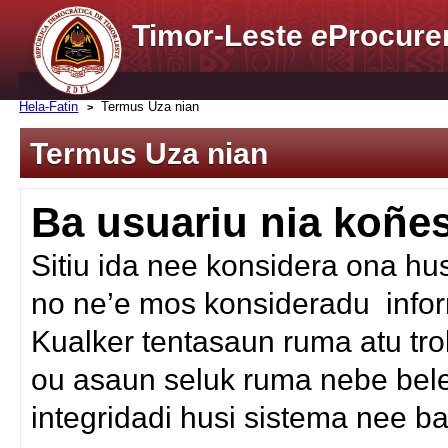
Timor-Leste
e
Procure
Hela-Fatin
Termus Uza nian
Termus Uza nian
Ba usuariu nia koñ
Sitiu ida nee konsidera ona hu
no ne’e mos konsideradu infor
Kualker tentasaun ruma atu tr
ou asaun seluk ruma nebe bele 
integridadi husi sistema nee 