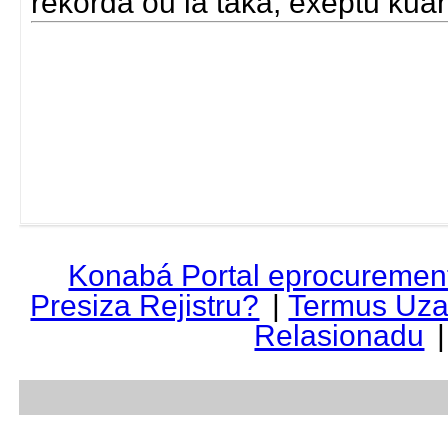
rekorda ou la taka, exeptu kua
Konabá Portal eprocuremen
Presiza Rejistru?
|
Termus Uza
Relasionadu