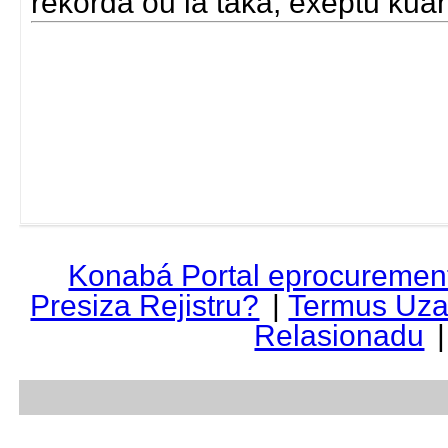
rekorda ou la taka, exeptu kua
Konabá Portal eprocuremen
Presiza Rejistru?
|
Termus Uza
Relasionadu