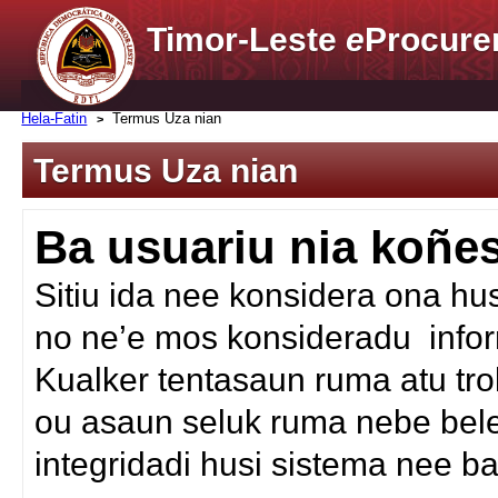
Timor-Leste
e
Procure
Hela-Fatin
Termus Uza nian
Termus Uza nian
Ba usuariu nia koñ
Sitiu ida nee konsidera ona hu
no ne’e mos konsideradu infor
Kualker tentasaun ruma atu tr
ou asaun seluk ruma nebe bele 
integridadi husi sistema nee 