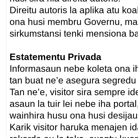
Direitu autoris la aplika atu k
ona husi membru Governu, mask
sirkumstansi tenki mensiona b
Estatementu Privada
Informasaun nebe koleta ona iha
tan buat ne’e asegura segredu h
Tan ne’e, visitor sira sempre i
asaun la tuir lei nebe iha porta
wainhira husu ona husi desijaun
Karik visitor haruka menajen ida