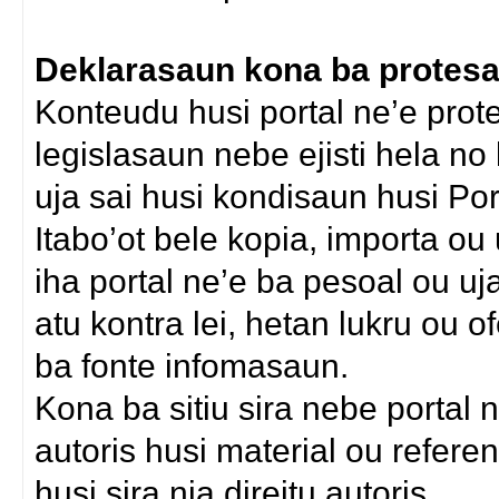
Deklarasaun kona ba protesau
Konteudu husi portal ne’e protej
legislasaun nebe ejisti hela n
uja sai husi kondisaun husi Por
Itabo’ot bele kopia, importa o
iha portal ne’e ba pesoal ou uja
atu kontra lei, hetan lukru ou o
ba fonte infomasaun.
Kona ba sitiu sira nebe portal 
autoris husi material ou refere
husi sira nia direitu autoris.