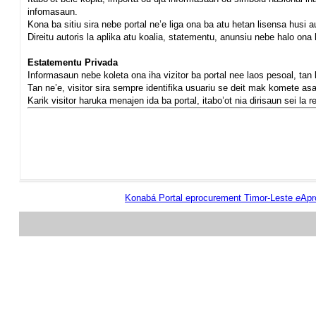
infomasaun.
Kona ba sitiu sira nebe portal ne’e liga ona ba atu hetan lisensa husi au
Direitu autoris la aplika atu koalia, statementu, anunsiu nebe halo o
Estatementu Privada
Informasaun nebe koleta ona iha vizitor ba portal nee laos pesoal, tan 
Tan ne’e, visitor sira sempre identifika usuariu se deit mak komete asaun
Karik visitor haruka menajen ida ba portal, itabo’ot nia dirisaun sei la
Konabá Portal eprocurement Timor-Leste
e
Apr