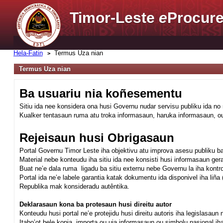
Timor-Leste
e
Procure
Hela-Fatin
Termus Uza nian
Termus Uza nian
Ba usuariu nia koñesementu
Sitiu ida nee konsidera ona husi Governu nudar servisu publiku ida n
Kualker tentasaun ruma atu troka informasaun, haruka informasaun, ou
Rejeisaun husi Obrigasaun
Portal Governu Timor Leste iha objektivu atu improva asesu publiku 
Material nebe konteudu iha sitiu ida nee konsisti husi informasaun ge
Buat ne’e dala ruma ligadu ba sitiu externu nebe Governu la iha kontr
Portal ida ne’e labele garantia katak dokumentu ida disponivel iha liñ
Republika mak konsideradu autêntika.
Deklarasaun kona ba protesaun husi direitu autor
Konteudu husi portal ne’e protejidu husi direitu autoris iha legislasaun
Itabo’ot bele kopia, importa ou uja informasaun ou simbolu nasional iha p