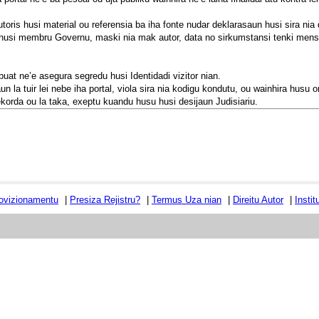
toris husi material ou referensia ba iha fonte nudar deklarasaun husi sira nia d
na husi membru Governu, maski nia mak autor, data no sirkumstansi tenki men
buat ne’e asegura segredu husi Identidadi vizitor nian.
 la tuir lei nebe iha portal, viola sira nia kodigu kondutu, ou wainhira husu on
 rekorda ou la taka, exeptu kuandu husu husi desijaun Judisiariu.
ovizionamentu
|
Presiza Rejistru?
|
Termus Uza nian
|
Direitu Autor
|
Insti