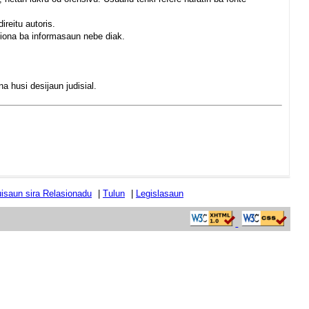
ireitu autoris.
siona ba informasaun nebe diak.
a husi desijaun judisial.
tuisaun sira Relasionadu
|
Tulun
|
Legislasaun