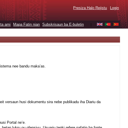
Presiza Halo Rejistu
Login
ta ami
Mapa Fatin nian
Subskrisaun ba E-buletin
|
 sistema nee bandu maka’as.
deit versaun husi dokumentu sira nebe publikadu iha Diariu da
usi Portal ne’e.
, hetan lukru ou ofensivu. Usuariu tenki refere nafatin ba fonte