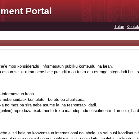
ment Portal
Tulun
Kontak
o ne’e mos konsideradu informasaun publiku konteudu iha laran.
 asaun seluk ruma nebe bele prejudika ou tenta atu estraga integridadi husi
ba informasaun kona
ral nebe seidauk kompletu, koretu ou atualizada.
ola no mos ba sira nebe asume la iha responsabilidadi.
a (online) reproduza exatamente textu ida adoptadu ofisialmente. Tan ne’e, ba 
 nebe ejisti hela no konvensaun internasional no labele uja sai husi kondisaun h
ortal ne’e ba pesoal ou uja publiku wainhira ne’e laiha finalidai atu kontra lei