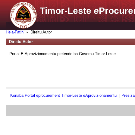
Timor-Leste
e
Procure
Hela-Fatin
Direitu Autor
Direitu Autor
Portal E-Aprovizionamentu pretende ba Governu Timor-Leste.
Konabá Portal eprocurement Timor-Leste
e
Aprovizionamentu
|
Presiza