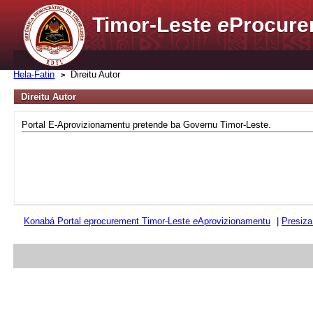
Timor-Leste
e
Procure
Hela-Fatin
Direitu Autor
Direitu Autor
Portal E-Aprovizionamentu pretende ba Governu Timor-Leste.
Konabá Portal eprocurement Timor-Leste
e
Aprovizionamentu
|
Presiza