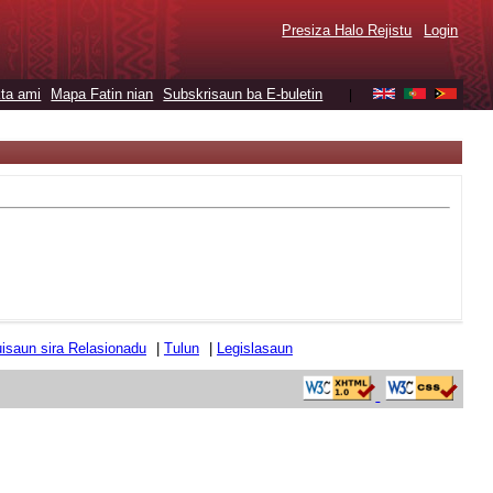
Presiza Halo Rejistu
Login
ta ami
Mapa Fatin nian
Subskrisaun ba E-buletin
|
tuisaun sira Relasionadu
|
Tulun
|
Legislasaun