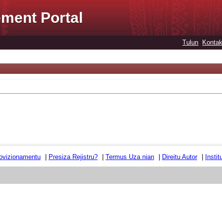
ment Portal
Tulun
Kontak
ovizionamentu
|
Presiza Rejistru?
|
Termus Uza nian
|
Direitu Autor
|
Insti