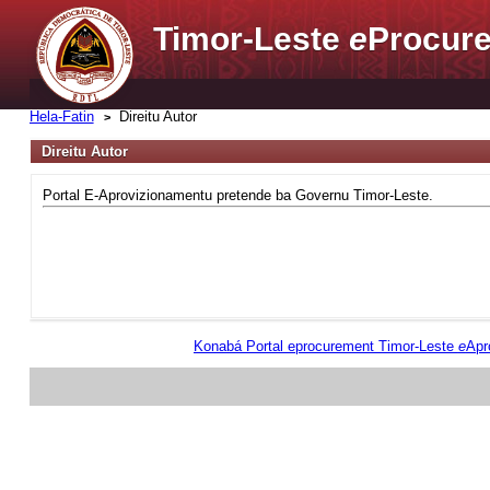
Timor-Leste
e
Procure
Hela-Fatin
Direitu Autor
Direitu Autor
Portal E-Aprovizionamentu pretende ba Governu Timor-Leste.
Konabá Portal eprocurement Timor-Leste
e
Apr