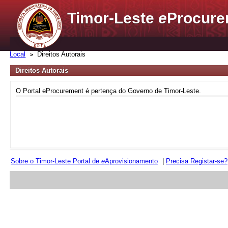
Timor-Leste
e
Procure
Local
Direitos Autorais
Direitos Autorais
O Portal eProcurement é pertença do Governo de Timor-Leste.
Sobre o Timor-Leste Portal de
e
Aprovisionamento
|
Precisa Registar-se?