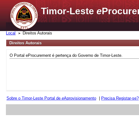
Timor-Leste
e
Procure
Local
Direitos Autorais
Direitos Autorais
O Portal eProcurement é pertença do Governo de Timor-Leste.
Sobre o Timor-Leste Portal de
e
Aprovisionamento
|
Precisa Registar-se?