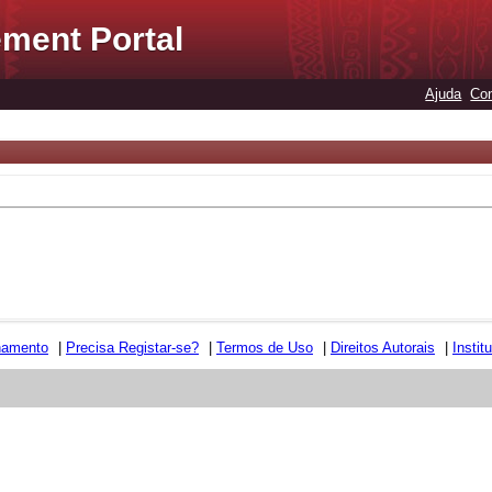
ment Portal
Ajuda
Con
namento
|
Precisa Registar-se?
|
Termos de Uso
|
Direitos Autorais
|
Instit