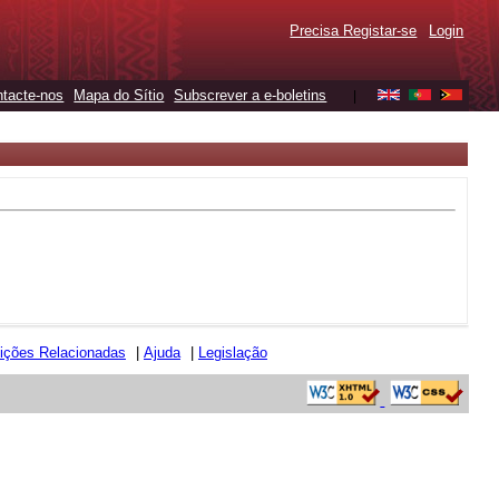
Precisa Registar-se
Login
tacte-nos
Mapa do Sítio
Subscrever a e-boletins
|
uições Relacionadas
|
Ajuda
|
Legislação