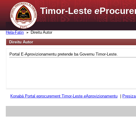
Timor-Leste
e
Procure
Hela-Fatin
Direitu Autor
Direitu Autor
Portal E-Aprovizionamentu pretende ba Governu Timor-Leste.
Konabá Portal eprocurement Timor-Leste
e
Aprovizionamentu
|
Presiza