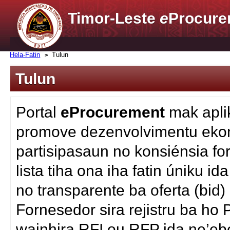
Timor-Leste
e
Procure
Hela-Fatin
Tulun
Tulun
Portal
eProcurement
mak apli
promove dezenvolvimentu eko
partisipasaun no konsiénsia fo
lista tiha ona iha fatin úniku i
no transparente ba oferta (bid
Fornesedor sira rejistru ba ho 
wainhira RFI ou RFP ida ne’ebé